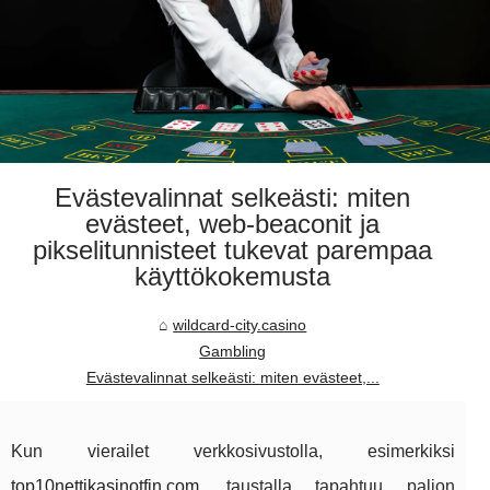
Evästevalinnat selkeästi: miten
evästeet, web‑beaconit ja
pikselitunnisteet tukevat parempaa
käyttökokemusta
wildcard-city.casino
Gambling
Evästevalinnat selkeästi: miten evästeet,...
Kun vierailet verkkosivustolla, esimerkiksi
top10nettikasinotfin.com
, taustalla tapahtuu paljon