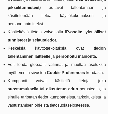
pikselitunnisteet
) auttavat tallentamaan ja
käsittelemään tietoa käyttökokemuksen ja
personoinnin tueksi.
Käsiteltäviä tietoja voivat olla
IP‑osoite
,
yksilölliset
tunnisteet
ja
selaustiedot
.
Keskeisiä käyttötarkoituksia ovat
tiedon
tallentaminen laitteelle
ja
personoitu mainonta
.
Voit tehdä globaalit valinnat ja muuttaa asetuksia
myöhemmin sivuston
Cookie Preferences
-kohdasta.
Kumppanit voivat käsitellä tietoja joko
suostumuksella
tai
oikeutetun edun
perusteella, ja
sinulle tarjotaan tiedot kumppaneista, tarkoituksista ja
vastustamisen ohjeista tietosuojaselosteessa.