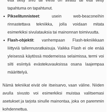
että tietty sivu tai viesti on avattu tai että tietty
tapahtuma on tapahtunut.
Pikselitunnisteet
: usein web‑beaconeihin
rinnastettava tekniikka, jolla voidaan mitata
esimerkiksi sivulatauksia tai mainonnan toimivuutta.
Flash‑objektit
: vanhempaan Flash‑tekniikkaan
liittyviä tallennusratkaisuja. Vaikka Flash ei ole enää
yleisessä käytössä moderneissa selaimissa, termi voi
silti esiintyä evästekuvauksissa osana laajempaa
määrittelyä.
Nämä tekniikat eivät ole itseisarvo, vaan väline. Niiden
avulla sivusto voi esimerkiksi muistaa valitsemasi
asetukset ja tarjota sinulle mainontaa, joka on paremmin
kohdennettua.