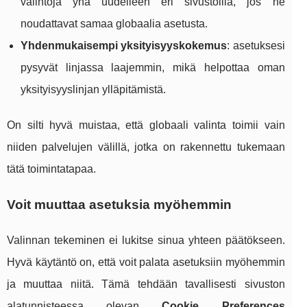
valintoja yhä uudelleen eri sivustoilla, jos ne
noudattavat samaa globaalia asetusta.
Yhdenmukaisempi yksityisyyskokemus
: asetuksesi
pysyvät linjassa laajemmin, mikä helpottaa oman
yksityisyyslinjan ylläpitämistä.
On silti hyvä muistaa, että globaali valinta toimii vain
niiden palvelujen välillä, jotka on rakennettu tukemaan
tätä toimintatapaa.
Voit muuttaa asetuksia myöhemmin
Valinnan tekeminen ei lukitse sinua yhteen päätökseen.
Hyvä käytäntö on, että voit palata asetuksiin myöhemmin
ja muuttaa niitä. Tämä tehdään tavallisesti sivuston
alatunnisteessa olevan
Cookie Preferences