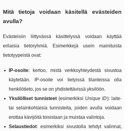
Mitä tietoja voidaan käsitellä evästeiden
avulla?
Evästeisiin liittyvässä käsittelyssä voidaan käyttää
erilaisia tietoryhmiä. Esimerkkejä usein mainituista
tietotyypeistä ovat:
IP‑osoite
: kertoo, mistä verkkoyhteydestä sivustoa
käytetään. IP‑osoite voi tietyissä tilanteissa olla
henkilötieto, jos se on yhdistettävissä yksilöön.
Yksilölliset tunnisteet
(esimerkiksi
Unique ID
): laite-
tai selainkohtaisia tunnisteita, joiden avulla voidaan
erottaa kävijöitä toisistaan ja muistaa valintoja.
Selaustiedot
: esimerkiksi sivustolla tehdyt valinnat,