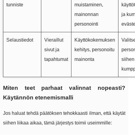
tunniste
muistaminen,
käyttö
mainonnan
ja ku
personointi
eväste
Selaustiedot
Vieraillut
Käyttökokemuksen
Valitse
sivut ja
kehitys, personoitu
person
tapahtumat
mainonta
siihen 
kumpp
Miten teet parhaat valinnat nopeasti?
Käytännön etenemismalli
Jos haluat tehdä päätöksen tehokkaasti ilman, että käytät
siihen liikaa aikaa, tämä järjestys toimii useimmille: