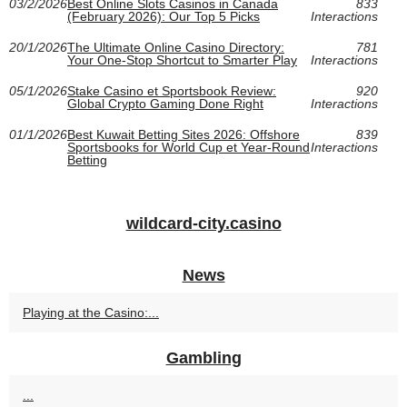
03/2/2026
Best Online Slots Casinos in Canada
833
(February 2026): Our Top 5 Picks
Interactions
20/1/2026
The Ultimate Online Casino Directory:
781
Your One‑Stop Shortcut to Smarter Play
Interactions
05/1/2026
Stake Casino et Sportsbook Review:
920
Global Crypto Gaming Done Right
Interactions
01/1/2026
Best Kuwait Betting Sites 2026: Offshore
839
Sportsbooks for World Cup et Year‑Round
Interactions
Betting
wildcard-city.casino
News
Playing at the Casino:...
Gambling
...