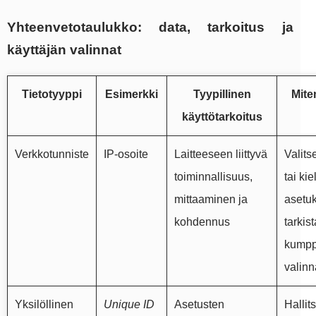
Yhteenvetotaulukko: data, tarkoitus ja
käyttäjän valinnat
Tietotyyppi
Esimerkki
Tyypillinen
Mite
käyttötarkoitus
Verkkotunniste
IP‑osoite
Laitteeseen liittyvä
Valit
toiminnallisuus,
tai ki
mittaaminen ja
asetuk
kohdennus
tarkist
kumpp
valinn
Yksilöllinen
Unique ID
Asetusten
Hallit