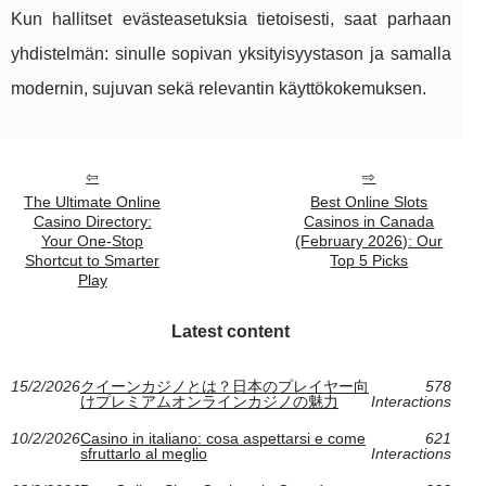
Kun hallitset evästeasetuksia tietoisesti, saat parhaan
yhdistelmän: sinulle sopivan yksityisyystason ja samalla
modernin, sujuvan sekä relevantin käyttökokemuksen.
The Ultimate Online
Best Online Slots
Casino Directory:
Casinos in Canada
Your One‑Stop
(February 2026): Our
Shortcut to Smarter
Top 5 Picks
Play
Latest content
15/2/2026
クイーンカジノとは？日本のプレイヤー向
578
けプレミアムオンラインカジノの魅力
Interactions
10/2/2026
Casino in italiano: cosa aspettarsi e come
621
sfruttarlo al meglio
Interactions