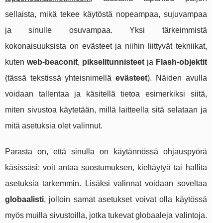
sellaista, mikä tekee käytöstä nopeampaa, sujuvampaa
ja sinulle osuvampaa. Yksi tärkeimmistä
kokonaisuuksista on evästeet ja niihin liittyvät tekniikat,
kuten
web‑beaconit
,
pikselitunnisteet
ja
Flash‑objektit
(tässä tekstissä yhteisnimellä
evästeet
). Näiden avulla
voidaan tallentaa ja käsitellä tietoa esimerkiksi siitä,
miten sivustoa käytetään, millä laitteella sitä selataan ja
mitä asetuksia olet valinnut.
Parasta on, että sinulla on käytännössä ohjauspyörä
käsissäsi: voit antaa suostumuksen, kieltäytyä tai hallita
asetuksia tarkemmin. Lisäksi valinnat voidaan soveltaa
globaalisti
, jolloin samat asetukset voivat olla käytössä
myös muilla sivustoilla, jotka tukevat globaaleja valintoja.