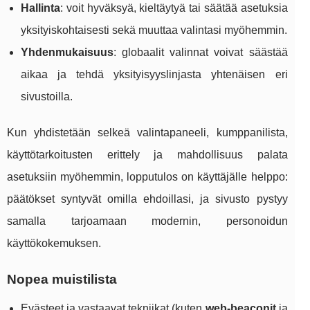
Hallinta
: voit hyväksyä, kieltäytyä tai säätää asetuksia
yksityiskohtaisesti sekä muuttaa valintasi myöhemmin.
Yhdenmukaisuus
: globaalit valinnat voivat säästää
aikaa ja tehdä yksityisyyslinjasta yhtenäisen eri
sivustoilla.
Kun yhdistetään selkeä valintapaneeli, kumppanilista,
käyttötarkoitusten erittely ja mahdollisuus palata
asetuksiin myöhemmin, lopputulos on käyttäjälle helppo:
päätökset syntyvät omilla ehdoillasi, ja sivusto pystyy
samalla tarjoamaan modernin, personoidun
käyttökokemuksen.
Nopea muistilista
Evästeet ja vastaavat tekniikat (kuten
web‑beaconit
ja