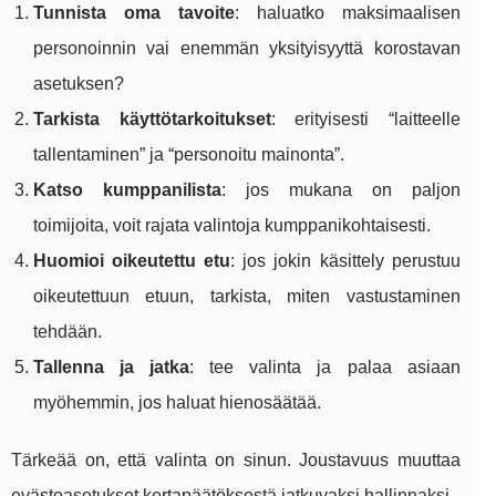
Tunnista oma tavoite
: haluatko maksimaalisen
personoinnin vai enemmän yksityisyyttä korostavan
asetuksen?
Tarkista käyttötarkoitukset
: erityisesti “laitteelle
tallentaminen” ja “personoitu mainonta”.
Katso kumppanilista
: jos mukana on paljon
toimijoita, voit rajata valintoja kumppanikohtaisesti.
Huomioi oikeutettu etu
: jos jokin käsittely perustuu
oikeutettuun etuun, tarkista, miten vastustaminen
tehdään.
Tallenna ja jatka
: tee valinta ja palaa asiaan
myöhemmin, jos haluat hienosäätää.
Tärkeää on, että valinta on sinun. Joustavuus muuttaa
evästeasetukset kertapäätöksestä jatkuvaksi hallinnaksi.